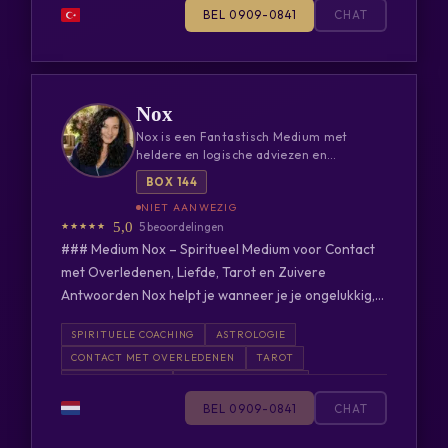
BEL 0909-0841
CHAT
VE EVLILIK BUYUSU KISMET AÇMA ENERJİ
YÜKSELTME SIFALI DUALAR YILDIZNAME SU FALI
TAROT (Soru Cevap Zaman) Varsayım Yapma Ara ve
Cevap AL.
Nox
Nox is een Fantastisch Medium met
heldere en logische adviezen en
antwoorden…
BOX 144
5,0
5 beoordelingen
### Medium Nox – Spiritueel Medium voor Contact
met Overledenen, Liefde, Tarot en Zuivere
Antwoorden Nox helpt je wanneer je je ongelukkig,
incompleet, eenzaam of vastgelopen voelt. Met haar
SPIRITUELE COACHING
ASTROLOGIE
bijzondere spirituele gave, eerlijke manier van
CONTACT MET OVERLEDENEN
TAROT
werken en sterke verbinding met energie geeft Nox
LIEFDESVRAGEN
RELATIEPROBLEMEN
duidelijke inzichten bij liefde, relatieproblemen,
ZIELSVERWANTEN
FINANCIËN
BEL 0909-0841
CHAT
zielsverwanten, financiële vragen, blokkades,
TOEKOMSTVOORSPELLINGEN
contact met overledenen en spirituele begeleiding.