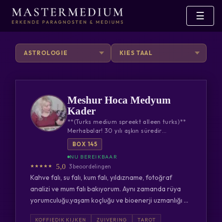
☰
Meshur Hoca Medyum
Kader
**(Turks medium spreekt alleen turks)**
Merhabalar! 30 yılı aşkın süredir
profesyonel olarak tarot (Katina, Osho
BOX 145
zen, Klasik)
5,0
3 beoordelingen
Kahve falı, su falı, kum falı, yıldızname, fotoğraf
analizi ve mum falı bakıyorum. Aynı zamanda rüya
yorumculuğu,yaşam koçluğu ve bioenerji uzmanlığı da
yapmaktayım ve sifalı dualar uzmanıyım ve ayrıca
KOFFIEDIK KIJKEN
ZUIVERING
TAROT