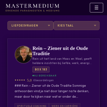
☰
Rein – Ziener uit de Oude
Traditie
Rein uit het land van Maas en Waal, geeft
heldere inzichten bij liefde, werk, energie
en levensvragen. Met tarot, intuïtie en
BOX 183
oude spirituele tradities helpt hij je
eerlijk, rustig en zonder oordeel verder.
5,0
6 beoordelingen
Bel of chat met Rein voor antwoorden,
rust, inzicht en begeleiding op jouw
### Rein – Ziener uit de Oude Traditie Sommige
levenspad via Mastermedium.nl.
antwoorden vind je niet door langer na te denken,
maar door te kijken naar wat er onder de
oppervlakte speelt. Als helderziend en
SPIRITUELE COACHING
WERK EN CARRIÈRE