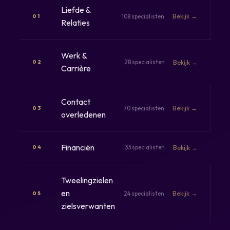
Liefde &
108 specialisten
Bekijk →
01
Relaties
Werk &
28 specialisten
Bekijk →
02
Carrière
Contact
70 specialisten
Bekijk →
03
overledenen
Financiën
33 specialisten
Bekijk →
04
Tweelingzielen
en
24 specialisten
Bekijk →
05
zielsverwanten