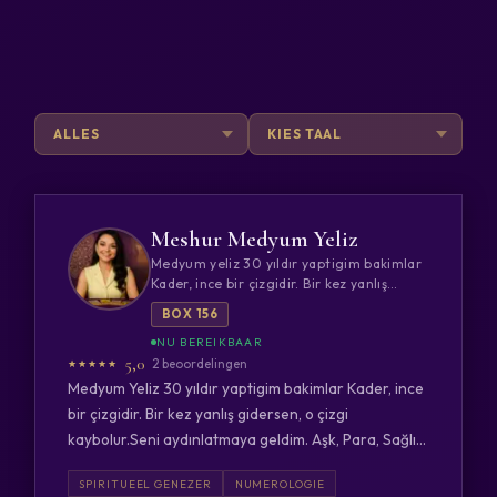
Meshur Medyum Yeliz
Medyum yeliz 30 yıldır yaptigim bakimlar
Kader, ince bir çizgidir. Bir kez yanlış
gidersen, o çizgi kaybolur.Seni
BOX 156
aydınlatmaya geldim. Aşk, Para, Sağlık,
Şans Neden mutsuzluk seninle söylemeye
5,0
2 beoordelingen
geldim.
Medyum Yeliz 30 yıldır yaptigim bakimlar Kader, ince
bir çizgidir. Bir kez yanlış gidersen, o çizgi
kaybolur.Seni aydınlatmaya geldim. Aşk, Para, Sağlık,
Şans Neden mutsuzluk seninle söylemeye geldim.
SPIRITUEEL GENEZER
NUMEROLOGIE
Tarot, Kahve Falı, Su Falı, Durugörü, El Falı,