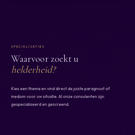
appropriate, I use tarot and other intuitive cards
during my readings. I do not use the cards to make
absolute predictions, but as a helpful tool for insight,
reflection and personal awa
SPECIALISATIES
Waarvoor zoekt u
helderheid?
Kies een thema en vind direct de juiste paragnost of
medium voor uw situatie. Al onze consulenten zijn
gespecialiseerd en gescreend.