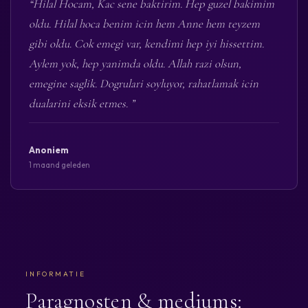
“Hilal Hocam, Kac sene baktirim. Hep guzel bakimim
oldu. Hilal hoca benim icin hem Anne hem teyzem
gibi oldu. Cok emegi var, kendimi hep iyi hissettim.
Aylem yok, hep yanimda oldu. Allah razi olsun,
emegine saglik. Dogrulari soyluyor, rahatlamak icin
dualarini eksik etmes. ”
Anoniem
1 maand geleden
INFORMATIE
Paragnosten & mediums: