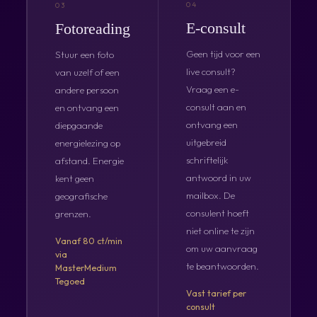
04
03
E-consult
Fotoreading
Geen tijd voor een
Stuur een foto
live consult?
van uzelf of een
Vraag een e-
andere persoon
consult aan en
en ontvang een
ontvang een
diepgaande
uitgebreid
energielezing op
schriftelijk
afstand. Energie
antwoord in uw
kent geen
mailbox. De
geografische
consulent hoeft
grenzen.
niet online te zijn
Vanaf 80 ct/min
om uw aanvraag
via
te beantwoorden.
MasterMedium
Tegoed
Vast tarief per
consult