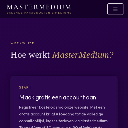
☰
WERKWIJZE
Hoe werkt
MasterMedium?
STAP I
Maak gratis een account aan
Registreer kosteloos via onze website. Met een
gratis account krijgt u toegang tot de volledige
consultantlijst, lagere tarieven via MasterMedium
Tegoed (vanaf 80 ct/min i.p.v. 90 ct/min) en de