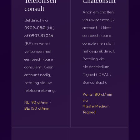
Telefonisch
Chatconsult
consult
Anoniem chatten
via uw persoonlijk
Bel direct via
account. U kiest
0909-0841
(NL)
een beschikbare
of
0907-37044
consulent en start
(BE) en wordt
het gesprek direct.
verbonden met
Betaling via
een beschikbare
MasterMedium
consulent. Geen
Tegoed (iDEAL /
account nodig,
Bancontact).
betaling via uw
telefoonrekening.
Vanaf 80 ct/min
via
NL: 90 ct/min ·
MasterMedium
BE: 150 ct/min
Tegoed