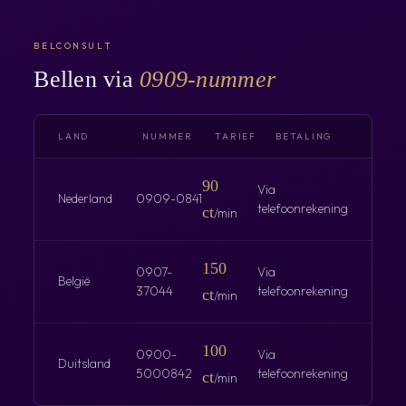
BELCONSULT
Bellen via
0909-nummer
LAND
NUMMER
TARIEF
BETALING
90
Via
Nederland
0909-0841
telefoonrekening
ct
/min
150
0907-
Via
België
37044
telefoonrekening
ct
/min
100
0900-
Via
Duitsland
5000842
telefoonrekening
ct
/min