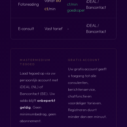
80
vanaf
iDEAL /
Fotoreading
ct/min
Bancontact
ct
/min
goedkoper
iDEAL /
E-consult
Vast tarief
-
Bancontact
MASTERMEDIUM
GRATIS ACCOUNT
TEGOED
Uw gratis account geeft
Laad tegoed op via uw
u toegang tot alle
persoonlijk account met
consulenten,
iDEAL (NL) of
berichtenservice,
Bancontact (BE). Uw
chatfunctie en
saldo blijft
onbeperkt
voordeliger tarieven.
geldig
. Geen
Registreren duurt
minimumbedrag, geen
minder dan een minuut.
abonnement.