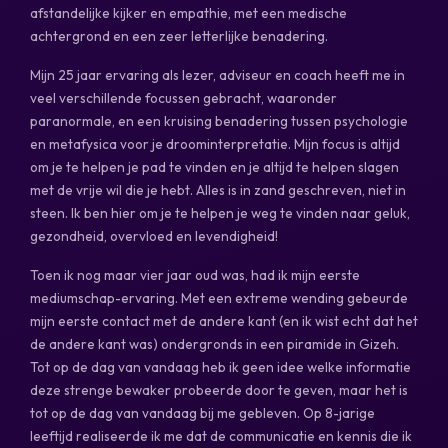
afstandelijke kijker en empathie, met een medische
achtergrond en een zeer letterlijke benadering.
Mijn 25 jaar ervaring als lezer, adviseur en coach heeft me in
veel verschillende focussen gebracht, waaronder
paranormale, en een kruising benadering tussen psychologie
en metafysica voor je droominterpretatie. Mijn focus is altijd
om je te helpen je pad te vinden en je altijd te helpen slagen
met de vrije wil die je hebt. Alles is in zand geschreven, niet in
steen. Ik ben hier om je te helpen je weg te vinden naar geluk,
gezondheid, overvloed en levendigheid!
Toen ik nog maar vier jaar oud was, had ik mijn eerste
mediumschap-ervaring. Met een extreme wending gebeurde
mijn eerste contact met de andere kant (en ik wist echt dat het
de andere kant was) ondergronds in een piramide in Gizeh.
Tot op de dag van vandaag heb ik geen idee welke informatie
deze strenge bewaker probeerde door te geven, maar het is
tot op de dag van vandaag bij me gebleven. Op 8-jarige
leeftijd realiseerde ik me dat de communicatie en kennis die ik