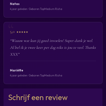
Natas
4 jaar geleden · Geboren TopMedium Risha
5,0
★★★★★
“Waauw wat kun jij goed invoelen! Super dank je wel.
Al bel ik je twee keer per dag niks is jou te veel. Thanks
XXX”
Mariëtte
4 jaar geleden · Geboren TopMedium Risha
Schrijf een review