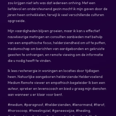
zou krijgen niet iets was dat iedereen ontving. Met een
liefdevol en ondersteunend gezin mocht ik mijn gaven door de
jaren heen ontwikkelen, terwijl ik veel verschillende culturen
opgroeide.
Mijn vaardigheden blijven groeien, maar ik kan u effectief
nauwkeurige metingen en consulten aanbieden met behulp
van een empathische focus, helderziendheid om uit te putten,
mediumschap om berichten van aardgebonden en gekruiste
geesten te ontvangen, en remote viewing om de informatie
die u nodig heeft te vinden.
Ik lees restenergie in woningen en locaties door tijdlagen
heen. Natuurlijke aangeboren helderziende Heldervoelend
Medium Remote viewer en empathisch begeleider Ik ben een
auteur, spreker en levenscoach en bied u graag mijn diensten
aan wanneer u er klaar voor bent.
#medium, #paragnost, #helderzienden, #lenormand, #tarot,
#horoscoop, #tweelingziel, #geneeswijze, #healing,