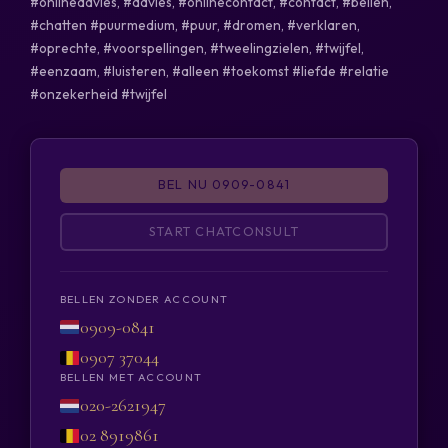
#onlineadvies, #advies, #onlinecontact, #contact, #bellen,
#chatten #puurmedium, #puur, #dromen, #verklaren,
#oprechte, #voorspellingen, #tweelingzielen, #twijfel,
#eenzaam, #luisteren, #alleen #toekomst #liefde #relatie
#onzekerheid #twijfel
BEL NU 0909-0841
START CHATCONSULT
BELLEN ZONDER ACCOUNT
0909-0841
0907 37044
BELLEN MET ACCOUNT
020-2621947
02 8919861