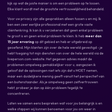
kijk op wat de juiste manier is om een ​​probleem op te lossen.
Elke klant wordt met de grootste vertrouwelijkheid behandeld.
Voor uw privacy zijn alle gesprekken alleen tussen u en mij. Ik
ben een zeer eerlijke professional met een grote vaste
cliëntenkring. Ik kan ik u verzekeren dat geen enkel probleem
te groot is en geen enkel probleem te klein. Ik heb
meer dan
15 jaar ervaring
op dit gebied en heb er uitgebreid op
geoefend. Mijn klanten zijn over de hele wereld gevestigd - je
hebt toegang tot mijn diensten van over de hele wereld via de
liveperson.com-website. Het gegeven advies maakt de
problemen simpelweg gemakkelijker voor u, aangezien ik
geloof dat de oplossingen niet iets zijn dat u MOET nemen,
maar een duidelijkere mening geeft vanuit het perspectief van
een buitenstaander. Als je simpelweg geen zelfvertrouwen
hebt, probeer je dan op één probleem tegelijk te
concentreren.
Laten we samen eens bespreken wat voor jou belangrijk is en
welke stappen wij kunnen benoemen voor jou om weer in