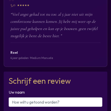
5,0
★★★★★
“Veel angst gehad tot nu toe. al 5 jaar niet uit mijn
comfortzone kunnen komen. Jij hebt mij weer op de
juiste pad geholpen en kan op je bouwen. geen twijfel
mogelijk je bent de beste hier. ”
Roel
4 jaar geleden · Medium Manuela
Schrijf een review
Uw naam