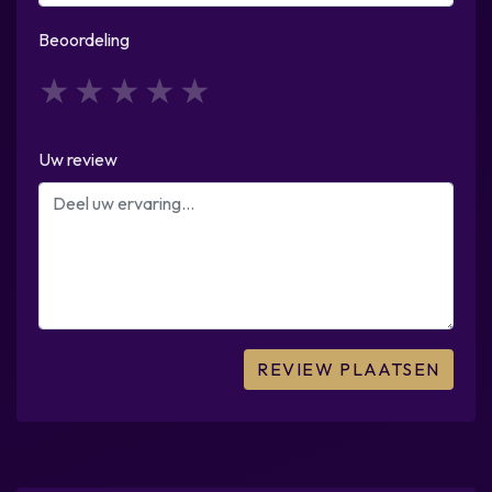
Beoordeling
1
2
3
4
5
Uw review