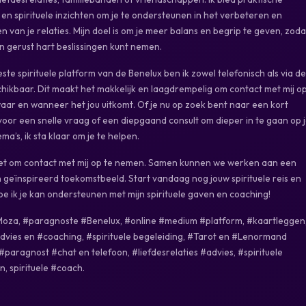
en spirituele inzichten om je te ondersteunen in het verbeteren en
n van je relaties. Mijn doel is om je meer balans en begrip te geven, zoda
n gerust hart beslissingen kunt nemen.
ste spirituele platform van de Benelux ben ik zowel telefonisch als via de
hikbaar. Dit maakt het makkelijk en laagdrempelig om contact met mij op
ar en wanneer het jou uitkomt. Of je nu op zoek bent naar een kort
oor een snelle vraag of een diepgaand consult om dieper in te gaan op 
ma’s, ik sta klaar om je te helpen.
iet om contact met mij op te nemen. Samen kunnen we werken aan een
 geïnspireerd toekomstbeeld. Start vandaag nog jouw spirituele reis en
e ik je kan ondersteunen met mijn spirituele gaven en coaching!
oza, #paragnoste #Benelux, #online #medium #platform, #kaartleggen
advies en #coaching, #spirituele begeleiding, #Tarot en #Lenormand
#paragnost #chat en telefoon, #liefdesrelaties #advies, #spirituele
n, spirituele #coach.