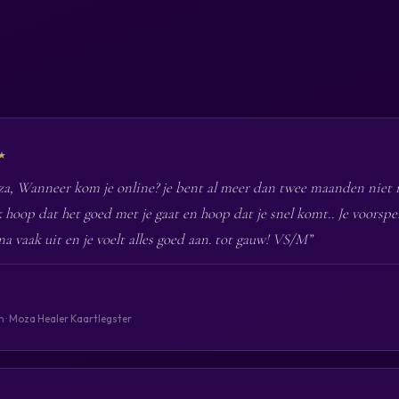
★
a, Wanneer kom je online? je bent al meer dan twee maanden niet
k hoop dat het goed met je gaat en hoop dat je snel komt.. Je voorspe
a vaak uit en je voelt alles goed aan. tot gauw! VS/M”
n · Moza Healer Kaartlegster