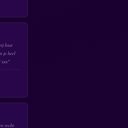
ij haar
n je heel
 xxx”
en recht