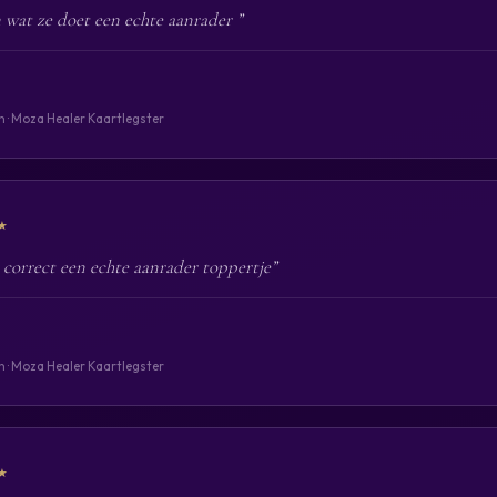
n wat ze doet een echte aanrader ”
n · Moza Healer Kaartlegster
★
n correct een echte aanrader toppertje”
n · Moza Healer Kaartlegster
★