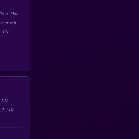
jken. Dat
r er zijn
. VS”
 EN
 ! IK