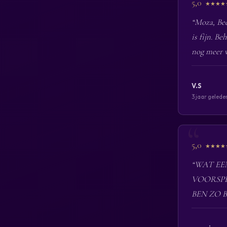
5,0
★★★★
“Moza, Bed
is fijn. Be
nog meer v
V.S
3 jaar gelede
5,0
★★★★
“WAT EEN
VOORSPE
BEN ZO B