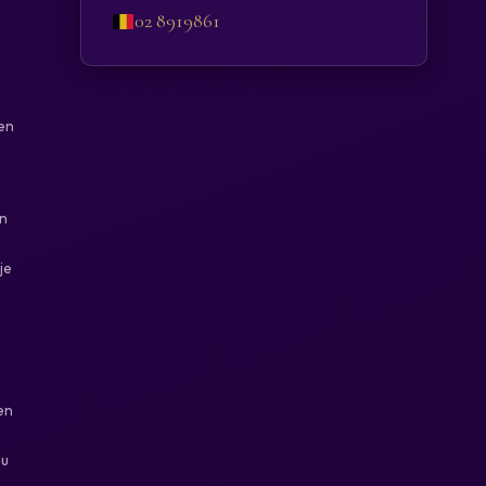
02 8919861
gen
an
je
en
nu