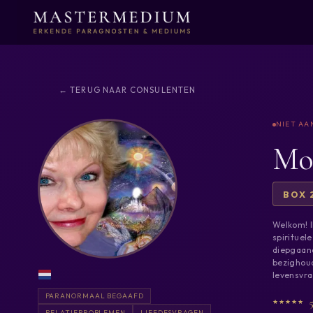
← TERUG NAAR CONSULENTEN
Moz
BOX 
Welkom! I
spirituel
diepgaand
bezighoud
levensvra
PARANORMAAL BEGAAFD
RELATIEPROBLEMEN
LIEFDESVRAGEN