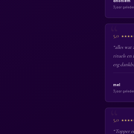
anoniem
3 jaar gelede
5,0
★★★★
“alles wat
rituels en
erg dankba
mel
3 jaar gelede
5,0
★★★★
“Topper ec