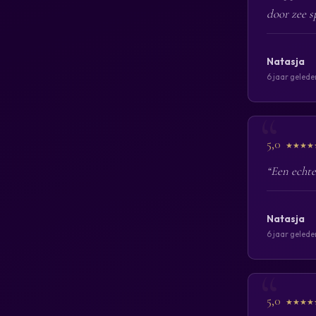
door zee s
Natasja
6 jaar gelede
5,0
★★★★
“Een echte
Natasja
6 jaar gelede
5,0
★★★★