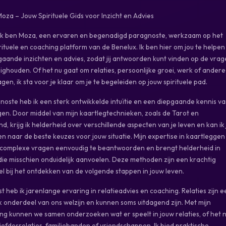
za – Jouw Spirituele Gids voor Inzicht en Advies
Ik ben Moza, een ervaren en begenadigd paragnoste, werkzaam op het
rituele en coaching platform van de Benelux. Ik ben hier om jou te helpen
aande inzichten en advies, zodat jij antwoorden kunt vinden op de vra
zighouden. Of het nu gaat om relaties, persoonlijke groei, werk of andere
gen, ik sta voor je klaar om je te begeleiden op jouw spirituele pad.
noste heb ik een sterk ontwikkelde intuïtie en een diepgaande kennis v
en. Door middel van mijn kaartlegtechnieken, zoals de Tarot en
, krijg ik helderheid over verschillende aspecten van je leven en kan ik 
n naar de beste keuzes voor jouw situatie. Mijn expertise in kaartleggen
 complexe vragen eenvoudig te beantwoorden en brengt helderheid in
 die misschien onduidelijk aanvoelen. Deze methoden zijn een krachtig
l bij het ontdekken van de volgende stappen in jouw leven.
 heb ik jarenlange ervaring in relatieadvies en coaching. Relaties zijn e
k onderdeel van ons welzijn en kunnen soms uitdagend zijn. Met mijn
ng kunnen we samen onderzoeken wat er speelt in jouw relaties, of het 
iefdesrelaties, familiebanden of vriendschappen. Ik bied praktische