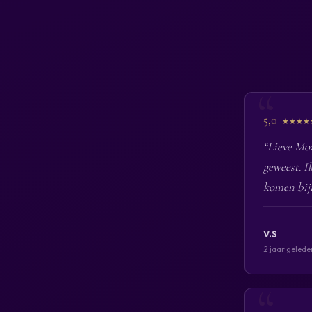
5,0
★★★★
“Lieve Moz
geweest. I
komen bijn
V.S
2 jaar gelede