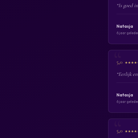
“Is goed i
Natasja
6 jaar gelede
5,0
★★★★
“Eerlijk e
Natasja
6 jaar gelede
5,0
★★★★