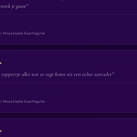
preek je gauw”
n · Moza Healer Kaartlegster
★
 toppertje alles wat ze zegt komt uit een echte aanrader”
n · Moza Healer Kaartlegster
★