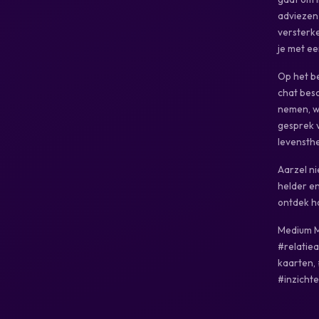
adviezen 
versterke
je met ee
Op het be
chat besc
nemen, wa
gesprek v
levensthe
Aarzel n
helder en
ontdek ho
Medium M
#relatie
kaarten, 
#inzichte