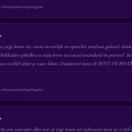
n · Moza Healer Kaartlegster
★
 zij zegt komt uit. nooit zo eerlijk en oprechte medium gekend. dankz
 blokkades opheffen is mijn leven nu totaal veranderd in positief . be
ar en blijf zeker je vaste klant. Dankjewel moza JE BENT DE BESTE
n · Moza Healer Kaartlegster
★
ht een aanrader alles wat ze zegt komt uit iedereeen weer ze is lief 