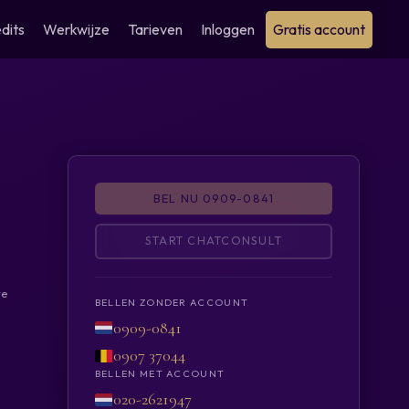
dits
Werkwijze
Tarieven
Inloggen
Gratis account
BEL NU 0909-0841
START CHATCONSULT
te
BELLEN ZONDER ACCOUNT
0909-0841
e
0907 37044
BELLEN MET ACCOUNT
020-2621947