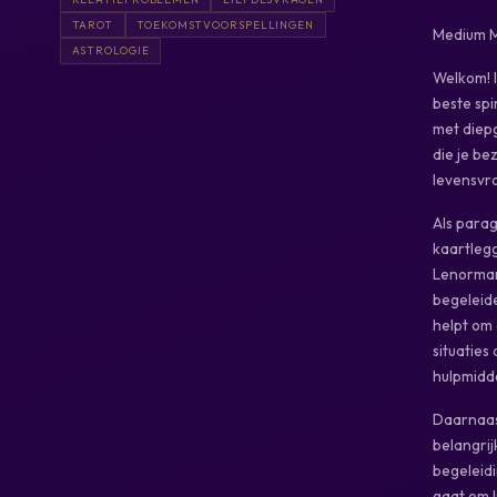
TAROT
TOEKOMSTVOORSPELLINGEN
Medium Mo
ASTROLOGIE
Welkom! 
beste spi
met diepg
die je be
levensvra
Als parag
kaartlegg
Lenormand
begeleide
helpt om
situaties
hulpmidde
Daarnaast
belangrij
begeleidi
gaat om l