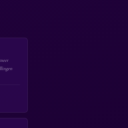
 meer
llingen