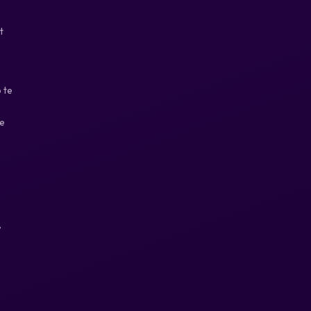
t
 te
je
,