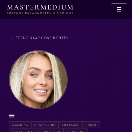
☰
← TERUG NAAR CONSULENTEN
COACHING
CHANNELING
LIFECOACH
TAROT
CONTACT MET OVERLEDENEN
ZUIVERING