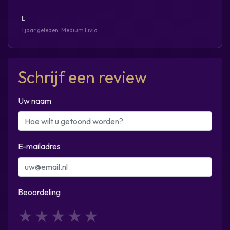
L
1 jaar geleden · Medium Livia
Schrijf een review
Uw naam
E-mailadres
Beoordeling
1
2
3
4
5