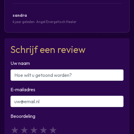
sandra
4 jaar geleden · Angel Energetisch Healer
Schrijf een review
Uw naam
E-mailadres
Beoordeling
1
2
3
4
5