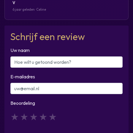
V
6 jaar geleden · Celine
Schrijf een review
Uw naam
E-mailadres
Beoordeling
1
2
3
4
5