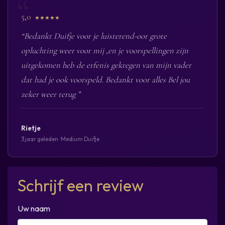
5,0
★★★★★
“Bedankt Duifje voor je luisterend-oor grote
opluchting weer voor mij ,en je voorspellingen zijn
uitgekomen heb de erfenis gekregen van mijn vader
dat had je ook voorspeld. Bedankt voor alles Bel jou
zeker weer terug ”
Rietje
3 jaar geleden · Medium Duifje
Schrijf een review
Uw naam