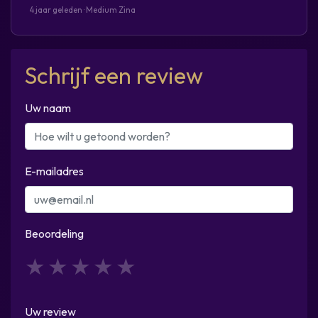
4 jaar geleden · Medium Zina
Schrijf een review
Uw naam
E-mailadres
Beoordeling
1
2
3
4
5
Uw review