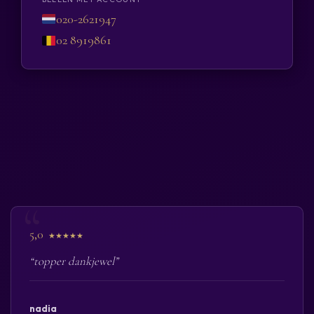
020-2621947
02 8919861
5,0
★★★★★
“topper dankjewel”
nadia