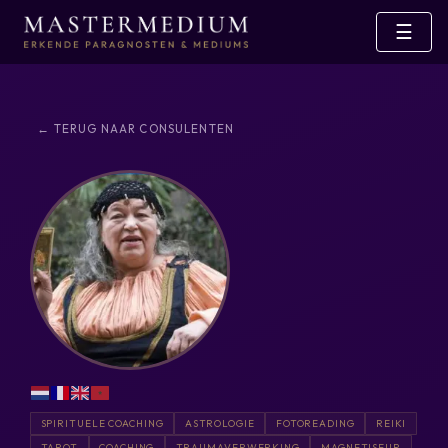
☰
← TERUG NAAR CONSULENTEN
SPIRITUELE COACHING
ASTROLOGIE
FOTOREADING
REIKI
TAROT
COACHING
TRAUMAVERWERKING
MAGNETISEUR