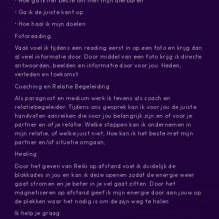
• Hoe ga ik het beste om met mijn dierbaren
• Ga ik de juiste kant op
• Hoe haal ik mijn doelen
Fotoreading
Vaak voel ik tijdens een reading eerst in op een foto en krijg dan
al veel informatie door. Door middel van een foto krijg ik directe
antwoorden, beelden en informatie door voor jou. Heden,
verleden en toekomst.
Coaching en Relatie Begeleiding
Als paragnost en medium werk ik tevens als coach en
relatiebegeleider. Tijdens ons gesprek kan ik voor jou de juiste
handvaten aanreiken die voor jou belangrijk zijn en of voor je
partner en of je relatie. Welke stappen kan ik ondernemen in
mijn relatie, of welke juist niet; Hoe kan ik het beste met mijn
partner en/of situatie omgaan;
Healing
Door het geven van Reiki op afstand voel ik duidelijk de
blokkades in jou en kan ik deze openen zodat de energie weer
gaat stromen en je beter in je vel gaat zitten. Door het
magnetiseren op afstand geef ik mijn energie door aan jouw op
de plekken waar het nodig is om de pijn weg te halen
Ik help je graag