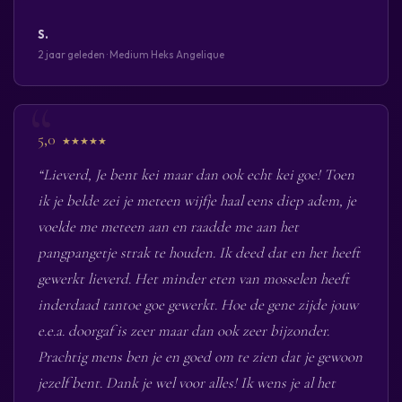
S.
2 jaar geleden · Medium Heks Angelique
5,0
★★★★★
“Lieverd, Je bent kei maar dan ook echt kei goe! Toen
ik je belde zei je meteen wijfje haal eens diep adem, je
voelde me meteen aan en raadde me aan het
pangpangetje strak te houden. Ik deed dat en het heeft
gewerkt lieverd. Het minder eten van mosselen heeft
inderdaad tantoe goe gewerkt. Hoe de gene zijde jouw
e.e.a. doorgaf is zeer maar dan ook zeer bijzonder.
Prachtig mens ben je en goed om te zien dat je gewoon
jezelf bent. Dank je wel voor alles! Ik wens je al het