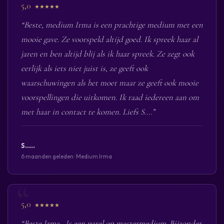
5,0
★★★★★
“Beste, medium Irma is een prachtige medium met een
mooie gave. Ze voorspeld altijd goed. Ik spreek haar al
jaren en ben altijd blij als ik haar spreek. Ze zegt ook
eerlijk als iets niet juist is, ze geeft ook
waarschuwingen als het moet maar ze geeft ook mooie
voorspellingen die uitkomen. Ik raad iedereen aan om
met haar in contact te komen. Liefs S....”
S.....
6 maanden geleden · Medium Irma
5,0
★★★★★
“Beste Irma , Is een parel op mastermedium. Bijzonder