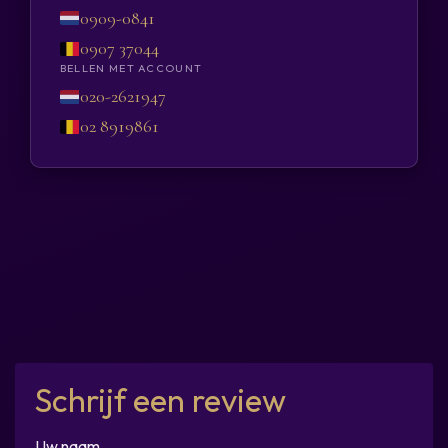
0909-0841
0907 37044
BELLEN MET ACCOUNT
020-2621947
02 8919861
Schrijf een review
Uw naam