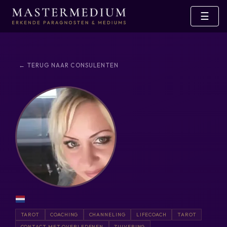
☰
← TERUG NAAR CONSULENTEN
TAROT
COACHING
CHANNELING
LIFECOACH
TAROT
CONTACT MET OVERLEDENEN
ZUIVERING