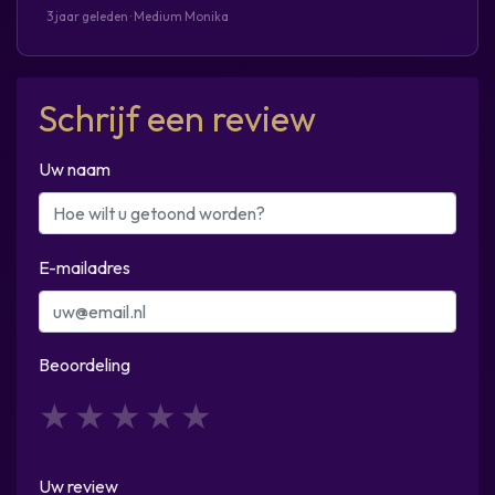
3 jaar geleden · Medium Monika
Schrijf een review
Uw naam
E-mailadres
Beoordeling
1
2
3
4
5
Uw review