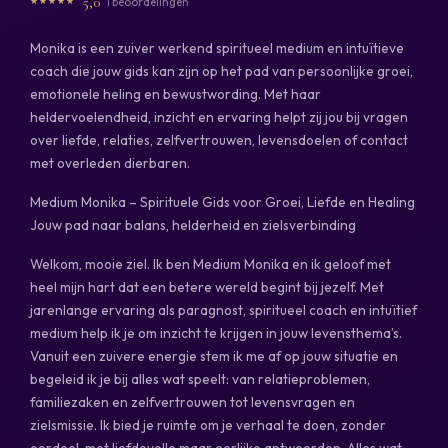
5,0
1 beoordelingen
Monika is een zuiver werkend spiritueel medium en intuïtieve
coach die jouw gids kan zijn op het pad van persoonlijke groei,
emotionele heling en bewustwording. Met haar
heldervoelendheid, inzicht en ervaring helpt zij jou bij vragen
over liefde, relaties, zelfvertrouwen, levensdoelen of contact
met overleden dierbaren.
Medium Monika – Spirituele Gids voor Groei, Liefde en Healing
Jouw pad naar balans, helderheid en zielsverbinding
Welkom, mooie ziel. Ik ben Medium Monika en ik geloof met
heel mijn hart dat een betere wereld begint bij jezelf. Met
jarenlange ervaring als paragnost, spiritueel coach en intuïtief
medium help ik je om inzicht te krijgen in jouw levensthema’s.
Vanuit een zuivere energie stem ik me af op jouw situatie en
begeleid ik je bij alles wat speelt: van relatieproblemen,
familiezaken en zelfvertrouwen tot levensvragen en
zielsmissie. Ik bied je ruimte om je verhaal te doen, zonder
oordeel, met liefdevolle maar eerlijke antwoorden. Alles wat