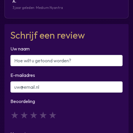
A.
3 jaar geleden · Medium Nyantra
Schrijf een review
Uw naam
E-mailadres
Beoordeling
1
2
3
4
5