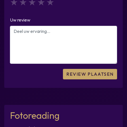
1
2
3
4
5
Uw review
Fotoreading