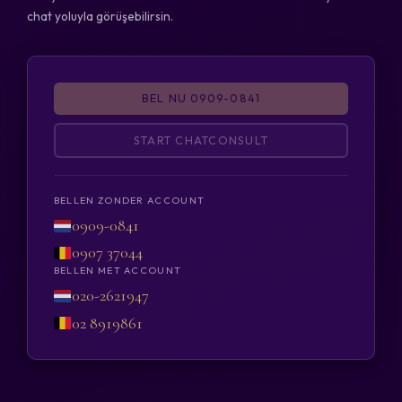
chat yoluyla görüşebilirsin.
BEL NU 0909-0841
START CHATCONSULT
BELLEN ZONDER ACCOUNT
0909-0841
0907 37044
BELLEN MET ACCOUNT
020-2621947
02 8919861