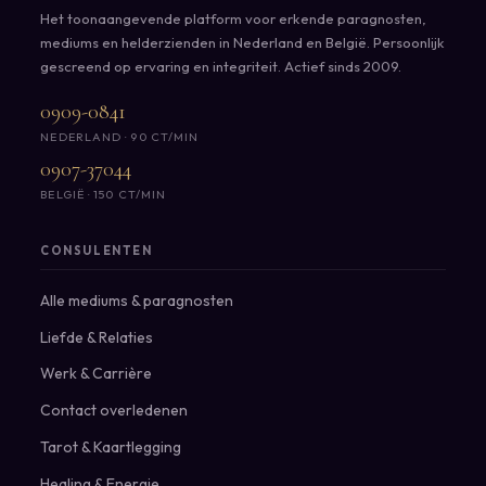
Het toonaangevende platform voor erkende paragnosten,
mediums en helderzienden in Nederland en België. Persoonlijk
gescreend op ervaring en integriteit. Actief sinds 2009.
0909-0841
NEDERLAND · 90 CT/MIN
0907-37044
BELGIË · 150 CT/MIN
CONSULENTEN
Alle mediums & paragnosten
Liefde & Relaties
Werk & Carrière
Contact overledenen
Tarot & Kaartlegging
Healing & Energie