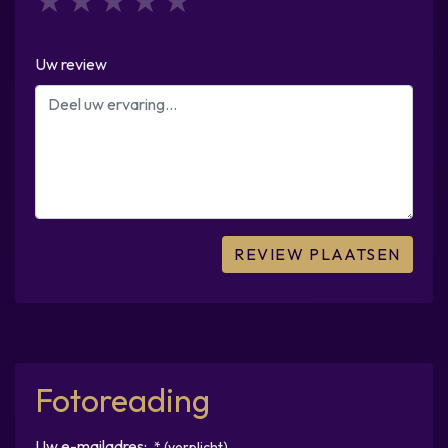
1
2
3
4
5
Uw review
Fotoreading
Uw e-mailadres:
* (verplicht)